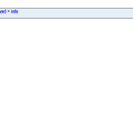
ver)
>
info