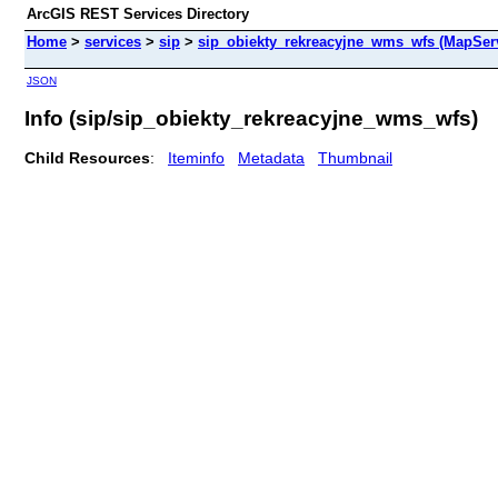
ArcGIS REST Services Directory
Home
>
services
>
sip
>
sip_obiekty_rekreacyjne_wms_wfs (MapSer
JSON
Info (sip/sip_obiekty_rekreacyjne_wms_wfs)
Child Resources
:
Iteminfo
Metadata
Thumbnail