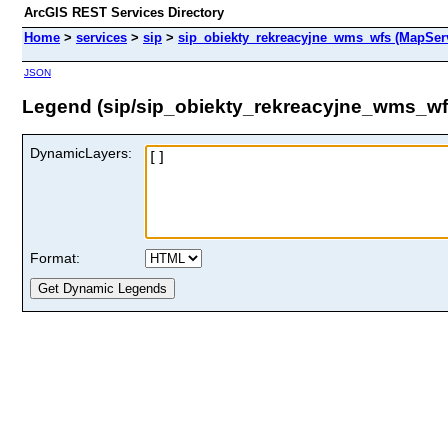
ArcGIS REST Services Directory
Home
>
services
>
sip
>
sip_obiekty_rekreacyjne_wms_wfs (MapSer
JSON
Legend (sip/sip_obiekty_rekreacyjne_wms_wf
DynamicLayers:
Format: